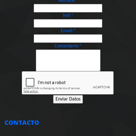
Nombre:*
Telf:*
Email:*
Comentario:*
CONTACTO