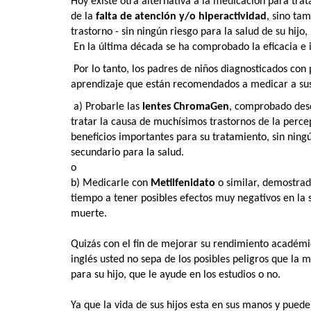
Hoy existe otra alternativa a la medicación para trat
de la
falta de atención y/o hiperactividad
, sino ta
trastorno - sin ningún riesgo para la salud de su hijo,
En la última década se ha comprobado la eficacia e
Por lo tanto, los padres de niños diagnosticados con
aprendizaje que están recomendados a medicar a sus 
a) Probarle las
lentes ChromaGen
, comprobado des
tratar la causa de muchísimos trastornos de la perce
beneficios importantes para su tratamiento, sin ningú
secundario para la salud.
o
b) Medicarle con
Metilfenidato
o similar, demostra
tiempo a tener posibles efectos muy negativos en la s
muerte.
Quizás con el fin de mejorar su rendimiento académi
inglés usted no sepa de los posibles peligros que la
para su hijo, que le ayude en los estudios o no.
Ya que la vida de sus hijos esta en sus manos y pued