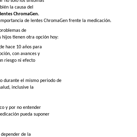
ar no solo los síntomas
mbién la causa del
lentes ChromaGen.
 importancia de lentes ChromaGen frente la medicación.
 problemas de
hijos tienen otra opción hoy:
de hace 10 años para
pción, con avances y
n riesgo ni efecto
do durante el mismo periodo de
alud, inclusive la
co y por no entender
 medicación pueda suponer
e depender de la