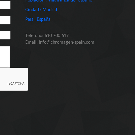
Población : Villafranca del Castillo
Ciudad : Madrid
País : España
Teléfono: 610 700 617
Email: info@chromagen-spain.com