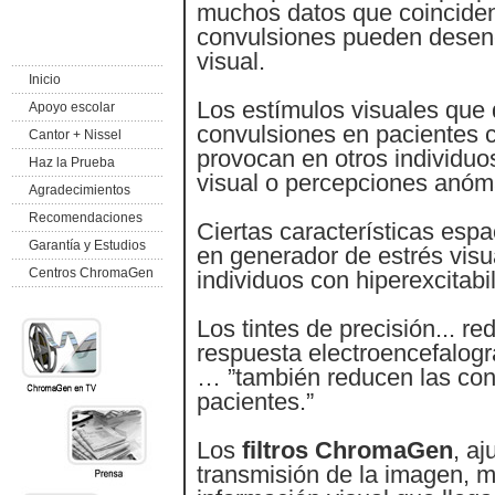
muchos datos que coinciden
convulsiones pueden desenc
visual.
Inicio
Los estímulos visuales qu
Apoyo escolar
convulsiones en pacientes c
Cantor + Nissel
provocan en otros individuo
Haz la Prueba
visual o percepciones anóm
Agradecimientos
Recomendaciones
Ciertas características espac
Garantía y Estudios
en generador de estrés visua
Centros ChromaGen
individuos con hiperexcitabil
Los tintes de precisión... r
respuesta electroencefalográ
… ”también reducen las con
pacientes.”
Los
filtros ChromaGen
, aj
transmisión de la imagen, m