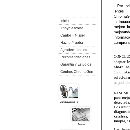
- Por pr
lentes
ChromaGen
Inicio
la frecue
mejora l
Apoyo escolar
mejora
Cantor + Nissel
informaci
comprens
Haz la Prueba
Agradecimientos
CONCLU
Recomendaciones
adaptar l
Garantía y Estudios
ahora no
Centros ChromaGen
ChromaGe
solucionan
ha podido 
RESUMEN:
para mejo
detectada.
Los síntom
diagnosti
cefaleas,
miopía, as
Las lent