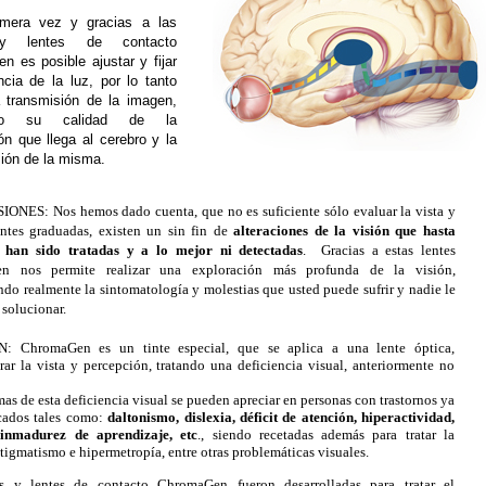
imera vez y gracias a las
 y lentes de contacto
 es posible ajustar y fijar
ncia de la luz, por lo tanto
a transmisión de la imagen,
ndo su calidad de la
ón que llega al cerebro y la
ión de la misma.
SIONES:
Nos hemos dado cuenta, que no es suficiente sólo evaluar la vista y
entes graduadas, existen un sin fin de
alteraciones de la visión que hasta
 han sido tratadas y a lo mejor ni detectadas
. Gracias a estas lentes
n nos permite realizar una exploración más profunda de la visión,
do realmente la sintomatología y molestias que usted puede sufrir y nadie le
solucionar.
 ChromaGen es un tinte especial, que se aplica a una lente óptica,
rar la vista y percepción, tratando una deficiencia visual, anteriormente no
as de esta deficiencia visual se pueden apreciar en personas con trastornos ya
cados tales como:
daltonismo, dislexia, déficit de atención, hiperactividad,
 inmadurez de aprendizaje, etc
., siendo recetadas además para tratar la
tigmatismo e hipermetropía, entre otras problemáticas visuales.
es y lentes de contacto ChromaGen fueron desarrolladas para tratar el