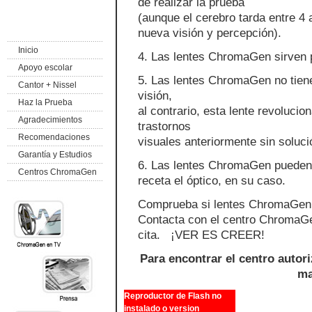
de realizar la prueba
(aunque el cerebro tarda entre 4 
nueva visión y percepción).
Inicio
4. Las lentes ChromaGen sirven 
Apoyo escolar
5. Las lentes ChromaGen no tiene
Cantor + Nissel
visión,
Haz la Prueba
al contrario, esta lente revolucio
Agradecimientos
trastornos
Recomendaciones
visuales anteriormente sin soluci
Garantía y Estudios
6. Las lentes ChromaGen pueden 
Centros ChromaGen
receta el óptico, en su caso.
Comprueba si lentes ChromaGen 
Contacta con el centro ChromaGe
cita. ¡VER ES CREER!
Para encontrar el centro autor
ma
Reproductor de Flash no
instalado o version