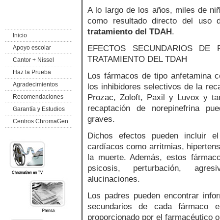
A lo largo de los años, miles de n
como resultado directo del uso d
tratamiento del
TDAH
.
Inicio
EFECTOS SECUNDARIOS DE F
Apoyo escolar
TRATAMIENTO DEL TDAH
Cantor + Nissel
Haz la Prueba
Los fármacos de tipo anfetamina co
Agradecimientos
los inhibidores selectivos de la re
Prozac, Zoloft, Paxil y Luvox y ta
Recomendaciones
recaptación de norepinefrina pue
Garantía y Estudios
graves.
Centros ChromaGen
Dichos efectos pueden incluir e
cardíacos como arritmias, hipertensi
la muerte. Además, estos fármac
psicosis, perturbación, agres
alucinaciones.
Los padres pueden encontrar infor
secundarios de cada fármaco e
proporcionado por el farmacéutico 