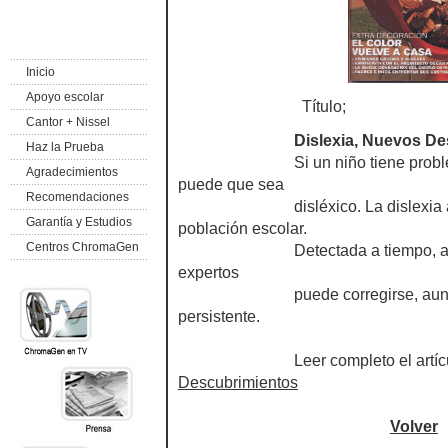
Inicio
Apoyo escolar
Título;
Cantor + Nissel
Dislexia, Nuevos Descu
Haz la Prueba
Si un niño tiene problemas a l
Agradecimientos
puede que sea
Recomendaciones
disléxico. La dislexia afecta
Garantía y Estudios
población escolar.
Centros ChromaGen
Detectada a tiempo, antes de l
expertos
puede corregirse, aunque de
persistente.
Leer completo el artícu
Descubrimientos
Volver